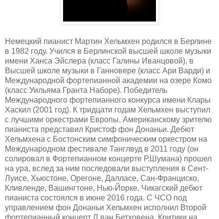
Немецкий пианист Мартин Хельмхен родился в Берлине
в 1982 году. Учился в Берлинской высшей школе музыки
имени Ханса Эйслера (класс Галины Иванцовой), в
Высшей школе музыки в Ганновере (класс Ари Варди) и
Международной фортепианной академии на озере Комо
(класс Уильяма Гранта Наборе). Победитель
Международного фортепианного конкурса имени Клары
Хаскил (2001 год). К тридцати годам Хельмхен выступил
с лучшими оркестрами Европы. Американскому зрителю
пианиста представил Кристоф фон Донаньи. Дебют
Хельмхена с Бостонским симфоническим оркестром на
Международном фестивале Танглвуд в 2011 году (он
солировал в Фортепианном концерте Р.Шумана) прошел
на ура, вслед за ним последовали выступления в Сент-
Луисе, Хьюстоне, Орегоне, Далласе, Сан-Франциско,
Кливленде, Вашингтоне, Нью-Йорке. Чикагский дебют
пианиста состоялся в июне 2016 года. С ЧСО под
управлением фон Донаньи Хельмхен исполнил Второй
фортепианный концерт Л.ван Бетховена. Критики на