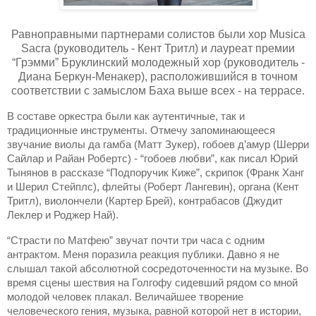
Равноправными партнерами солистов были хор Musica
Sacra (руководитель - Кент Тритл) и лауреат премии
“Грэмми” Бруклинский молодежный хор (руководитель -
Диана Беркун-Менакер), расположившийся в точном
соответствии с замыслом Баха выше всех - на террасе.
В составе оркестра были как аутентичные, так и
традиционные инструменты. Отмечу запоминающееся
звучание виолы да гамба (Матт Зукер), гобоев д’амур (Шерри
Сайлар и Райан Робертс) - “гобоев любви”, как писал Юрий
Тынянов в рассказе “Подпоручик Киже”, скрипок (Франк Ханг
и Шерил Стейплс), флейты (Роберт Лангевин), органа (Кент
Тритл), виолончели (Картер Брей), контрабасов (Джудит
Леклер и Роджер Най).
“Страсти по Матфею” звучат почти три часа с одним
антрактом. Меня поразила реакция публики. Давно я не
слышал такой абсолютной сосредоточенности на музыке. Во
время сцены шествия на Голгофу сидевший рядом со мной
молодой человек плакал. Величайшее творение
человеческого гения, музыка, равной которой нет в истории,