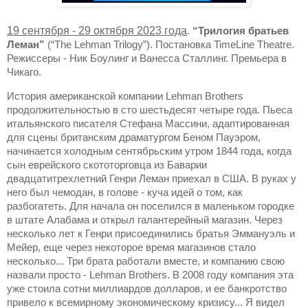
19 сентября - 29 октября 2023 года
.
“Трилогия братьев
Леман”
(“The Lehman Trilogy”). Постановка TimeLine Theatre.
Режиссеры - Ник Боулинг и Ванесса Сталлинг. Премьера в
Чикаго.
История американской компании Lehman Brothers
продолжительностью в сто шестьдесят четыре года. Пьеса
итальянского писателя Стефана Массини, адаптированная
для сцены британским драматургом Беном Пауэром,
начинается холодным сентябрьским утром 1844 года, когда
сын еврейского скототорговца из Баварии
двадцатитрехлетний Генри Леман приехал в США. В руках у
него был чемодан, в голове - куча идей о том, как
разбогатеть. Для начала он поселился в маленьком городке
в штате Алабама и открыл галантерейный магазин. Через
несколько лет к Генри присоединились братья Эммануэль и
Мейер, еще через некоторое время магазинов стало
несколько... Три брата работали вместе, и компанию свою
назвали просто - Lehman Brothers. В 2008 году компания эта
уже стоила сотни миллиардов долларов, и ее банкротство
привело к всемирному экономическому кризису... Я видел