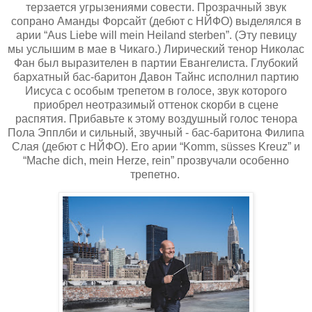
терзается угрызениями совести. Прозрачный звук
сопрано Аманды Форсайт (дебют с НЙФО) выделялся в
арии “Aus Liebe will mein Heiland sterben”. (Эту певицу
мы услышим в мае в Чикаго.) Лирический тенор Николас
Фан был выразителен в партии Евангелиста. Глубокий
бархатный бас-баритон Давон Тайнс исполнил партию
Иисуса с особым трепетом в голосе, звук которого
приобрел неотразимый оттенок скорби в сцене
распятия. Прибавьте к этому воздушный голос тенора
Пола Эпплби и сильный, звучный - бас-баритона Филипа
Слая (дебют с НЙФО). Его арии “Komm, süsses Kreuz” и
“Mache dich, mein Herze, rein” прозвучали особенно
трепетно.