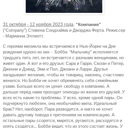
31 октября - 12 ноября 2023 года
.
“Компания”
(“Company”) Стивена Сондхайма и Джорджа Ферта. Режиссер
- Марианна Эллиотт.
С героями мюзикла мы встречаемся в Нью-Йорке на Дне
рождения одного из них -
Бобби. “Мальчику” исполняется
тридцать пять лет, он встречается с разными женщинами, но
живет один. А вот и его друзья: Сара и Гарри, Сюзан и Питер,
Дженни и Дэвид, Эми и Пол, Джоанн и Ларри. Друзья
загадывают желание, чтобы их товарищ, наконец, счастливо
женился. Но Бобби не хочет обременять себя семейными
узами. Больше всего он ценит свободу и компанию. А
дальше перед нами проходят эпизоды из жизни его друзей. У
всех есть какие-то проблемы. У всех, кроме одной пары. Он
подчеркнуто любезен, она необычайно мила. Идеальный
брак? Нет, наоборот. Пара разводится, и никто не хочет
давать другому повода к претензиям на компенсацию. А
остальные пары ссорятся, мирятся, ругаются, расходятся и
опять сходятся... Бобби видит, что из этого состоит жизнь. У