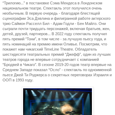
“Трилогию...” в постановке Сэма Мендеса в Лондонском
национальном театре. Спектакль этот получился очень
необычным. В первую очередь - благодаря блестящей
сценографии Эса Дэвлина и филигранной работе актерского
трио Саймон Расселл Бил - Адам Годли - Бен Майлз. Они
сыграли почти тридцать персонажей, включая братьев, жен,
детей, друзей, партнеров... В 2022 году спектакль получил
пять премий “Тони”, в том числе - за лучшую пьесу года, и
пять номинаций на премию имени Оливье. Посмотрим, что
покажет нам чикагский TimeLine Theatre. Обладатель
шестидесяти театральных премий “Джефф”, один из лучших
театров города не впервые сотрудничает с компанией
“Бродвей в Чикаго”. В сезоне 2019-20 годов театр впервые на
Среднем Западе показал “Осло” - спектакль по одноименной
пьесе Джей Ти Роджерса о секретных переговорах Израиля и
ООП в 1993 году.