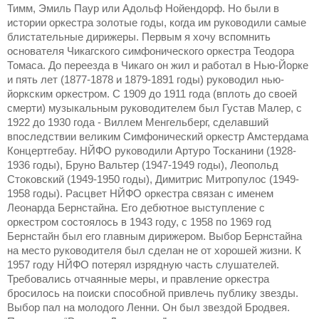
Тимм, Эмиль Паур или Адольф Нойендорф. Но были в
истории оркестра золотые годы, когда им руководили самые
блистательные дирижеры. Первым я хочу вспомнить
основателя Чикагского симфонического оркестра Теодора
Томаса. До переезда в Чикаго он жил и работал в Нью-Йорке
и пять лет (1877-1878 и 1879-1891 годы) руководил нью-
йоркским оркестром. С 1909 до 1911 года (вплоть до своей
смерти) музыкальным руководителем был Густав Малер, с
1922 до 1930 года - Виллем Менгельберг, сделавший
впоследствии великим Симфонический оркестр Амстердама
Концертгебау. НЙФО руководили Артуро Тосканини (1928-
1936 годы), Бруно Вальтер (1947-1949 годы), Леопольд
Стоковский (1949-1950 годы), Димитрис Митропулос (1949-
1958 годы). Расцвет НЙФО оркестра связан с именем
Леонарда Бернстайна. Его дебютное выступление с
оркестром состоялось в 1943 году, с 1958 по 1969 год
Бернстайн был его главным дирижером. Выбор Бернстайна
на место руководителя был сделан не от хорошей жизни. К
1957 году НЙФО потерял изрядную часть слушателей.
Требовались отчаянные меры, и правление оркестра
бросилось на поиски способной привлечь публику звезды.
Выбор пал на молодого Ленни. Он был звездой Бродвея.