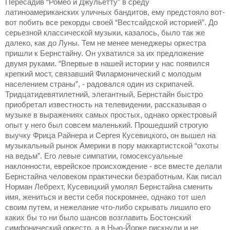
Пересадив “Ромео и Джульетту” в среду
латиноамериканских уличных бандитов, ему предстояло вот-
вот побить все рекорды своей “Вестсайдской историей”. До
серьезной классической музыки, казалось, было так же
далеко, как до Луны. Тем не менее менеджеры оркестра
пришли к Бернстайну. Он ухватился за их предложение
двумя руками. “Впервые в нашей истории у нас появился
крепкий мост, связавший Филармонический с молодым
населением страны”, - радовался один из скрипачей.
Тридцатидевятилетний, элегантный, Бернстайн быстро
приобретал известность на телевидении, рассказывая о
музыке в выражениях самых простых, однако оркестровый
опыт у него был совсем маленький. Прошедший строгую
выучку Фрица Райнера и Сергея Кусевицкого, он вышел на
музыкальный рынок Америки в пору маккартистской “охоты
на ведьм”. Его левые симпатии, гомосексуальные
наклонности, еврейское происхождение - все вместе делали
Бернстайна человеком практически безработным. Как писал
Норман Лебрехт, Кусевицкий умолял Бернстайна сменить
имя, жениться и вести себя поскромнее, однако тот шел
своим путем, и нежелание что-либо скрывать лишило его
каких бы то ни было шансов возглавить Бостонский
симфонический оркестр, а в Нью-Йорке рискнули и не