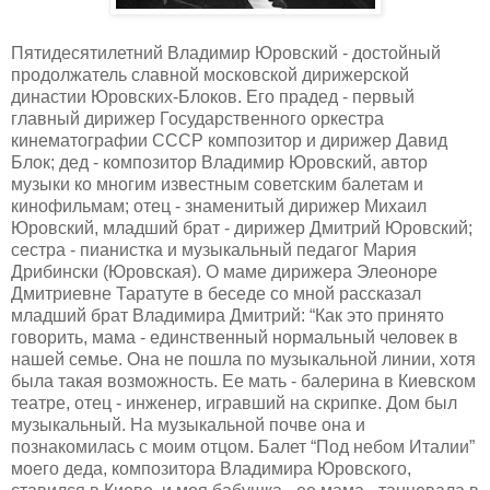
Пятидесятилетний Владимир Юровский - достойный
продолжатель славной московской дирижерской
династии Юровских-Блоков. Его прадед - первый
главный дирижер Государственного оркестра
кинематографии СССР композитор и дирижер Давид
Блок; дед - композитор Владимир Юровский, автор
музыки ко многим известным советским балетам и
кинофильмам; отец - знаменитый дирижер Михаил
Юровский, младший брат - дирижер Дмитрий Юровский;
сестра - пианистка и музыкальный педагог Мария
Дрибински (Юровская). О маме дирижера Элеоноре
Дмитриевне Таратуте в беседе со мной рассказал
младший брат Владимира Дмитрий: “Как это принято
говорить, мама - единственный нормальный человек в
нашей семье. Она не пошла по музыкальной линии, хотя
была такая возможность. Ее мать - балерина в Киевском
театре, отец - инженер, игравший на скрипке. Дом был
музыкальный. На музыкальной почве она и
познакомилась с моим отцом. Балет “Под небом Италии”
моего деда, композитора Владимира Юровского,