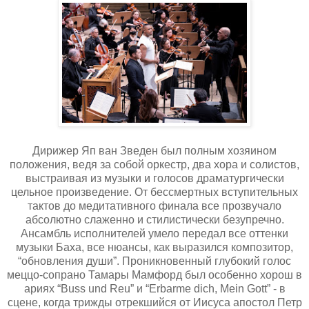
Дирижер Яп ван Зведен был полным хозяином
положения, ведя за собой оркестр, два хора и солистов,
выстраивая из музыки и голосов драматургически
цельное произведение. От бессмертных вступительных
тактов до медитативного финала все прозвучало
абсолютно слаженно и стилистически безупречно.
Ансамбль исполнителей умело передал все оттенки
музыки Баха, все нюансы, как выразился композитор,
“обновления души”. Проникновенный глубокий голос
меццо-сопрано Тамары Мамфорд был особенно хорош в
ариях “Buss und Reu” и “Erbarme dich, Mein Gott” - в
сцене, когда трижды отрекшийся от Иисуса апостол Петр