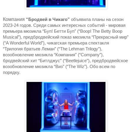
Компания
“Бродвей в Чикаго”
объявила планы на сезон
2023-24 годов. Среди самых интересных событий - мировая
премьера мюзикла “Буп! Бетти Буп” (“Boop! The Betty Boop
Musical”), предбродвейский показ мюзикла “Прекрасный мир”
(“A Wonderful World”), чикагская премьера спектакля
“Трилогия братьев Леман” (“The Lehman Trilogy”),
возобновление мюзикла “Компания” (“Company”),
бродвейский хит “Битлджус” (“Beetlejuice”), предбродвейское
возобновление мюзикла “Виз” (“The Wiz”). Обо всем по
порядку.