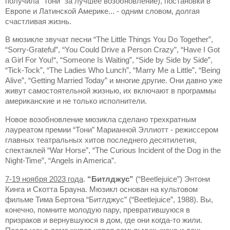
получила “Тони” за лучшее возобновление), постановки в
Европе и Латинской Америке... - одним словом, долгая
счастливая жизнь.
В
мюзикле
звучат
песни
“The Little Things You Do Together”,
“Sorry-Grateful”, “You Could Drive a Person Crazy”, “Have I Got
a Girl For You!“, “Someone Is Waiting”, “Side by Side by Side”,
“Tick-Tock”, “The Ladies Who Lunch”, “Marry Me a Little”, “Being
Alive”, “Getting Married Today”
и
многие
другие
.
Они давно уже
живут самостоятельной жизнью, их включают в программы
американские и не только исполнители.
Новое возобновление мюзикла сделано трехкратным
лауреатом премии “Тони” Марианной Эллиотт - режиссером
главных театральных хитов последнего десятилетия,
спектаклей “War Horse”, “The Curious Incident of the Dog in the
Night-Time”, “Angels in America”.
7-19 ноября 2023 года
.
“Битлджус”
(“Beetlejuice”) Энтони
Кинга и Скотта Брауна. Мюзикл основан на культовом
фильме Тима Бертона “Битлджус” (“Beetlejuice”, 1988). Вы,
конечно, помните молодую пару, превратившуюся в
призраков и вернувшуюся в дом, где они когда-то жили.