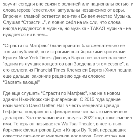
звучит сегодня вне связи с религией или национальностью, и
слова героев “спектакля” актуальны независимо от веры.
Впрочем, главной остается все-таки Ее величество Музыка.
Слушая “Страсти...”, я ловил себя на мысли, что слова
иногда нуждаются в музыке, но музыка - ТАКАЯ музыка - не
нуждается ни в чем...
“Страсти по Матфею” были приняты благожелательно не
только публикой, но и строгими нью-йоркскими критиками.
Критик New York Times Джошуа Барон назвал исполнение
“одним из лучших концертов ван Зведена в этом сезоне”, а
его коллега из Financial Times Клеменси Бартон-Хилл пошла
еще дальше, закончив рецензию одним словом:
“Захватывающе!”
Где еще слушать “Страсти по Матфею”, как не в новом
здании Нью-Йоркской филармонии. С 2015 года здание
называется David Geffen Hall в честь мецената Дэвида
Геффена, подарившего филармонии чек на сто миллионов
долларов. Зал филармонии с августа 2022 года тоже сменил
имя. Теперь он называется Wu Tsai Theater, в честь нью-
йоркских филантропов Джо и Клары Ву Тсай, передавших
оркестру пятьдесят миллионов долларов. Реконструкция