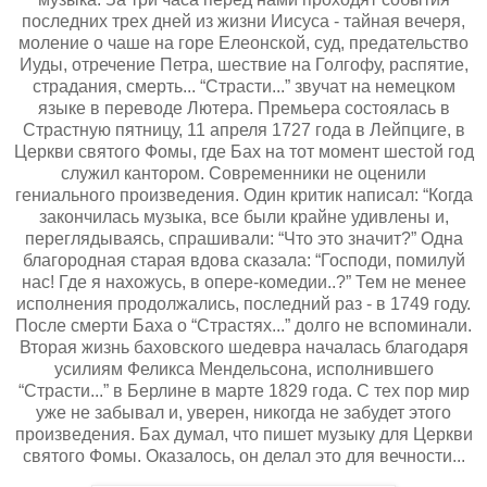
последних трех дней из жизни Иисуса - тайная вечеря,
моление о чаше на горе Елеонской, суд, предательство
Иуды, отречение Петра, шествие на Голгофу, распятие,
страдания, смерть... “Страсти...” звучат на немецком
языке в переводе Лютера. Премьера состоялась в
Страстную пятницу, 11 апреля 1727 года в Лейпциге, в
Церкви святого Фомы, где Бах на тот момент шестой год
служил кантором. Современники не оценили
гениального произведения. Один критик написал: “Когда
закончилась музыка, все были крайне удивлены и,
переглядываясь, спрашивали: “Что это значит?” Одна
благородная старая вдова сказала: “Господи, помилуй
нас! Где я нахожусь, в опере-комедии..?” Тем не менее
исполнения продолжались, последний раз - в 1749 году.
После смерти Баха о “Страстях...” долго не вспоминали.
Вторая жизнь баховского шедевра началась благодаря
усилиям Феликса Мендельсона, исполнившего
“Страсти...” в Берлине в марте 1829 года. С тех пор мир
уже не забывал и, уверен, никогда не забудет этого
произведения. Бах думал, что пишет музыку для Церкви
святого Фомы. Оказалось, он делал это для вечности...