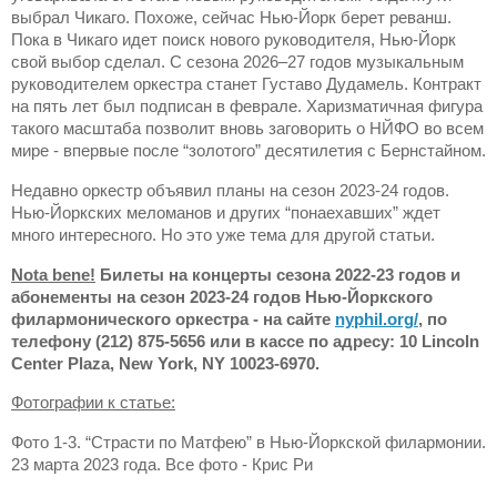
выбрал Чикаго. Похоже, сейчас Нью-Йорк берет реванш.
Пока в Чикаго идет поиск нового руководителя, Нью-Йорк
свой выбор сделал. С сезона 2026–27 годов музыкальным
руководителем оркестра станет Густаво Дудамель. Контракт
на пять лет был подписан в феврале. Харизматичная фигура
такого масштаба позволит вновь заговорить о НЙФО во всем
мире - впервые после “золотого” десятилетия с Бернстайном.
Недавно оркестр объявил планы на сезон 2023-24 годов.
Нью-Йоркских меломанов и других “понаехавших” ждет
много интересного. Но это уже тема для другой статьи.
Nota
bene
!
Би
леты на концерты сезона 2022-23 годов и
а
бонементы на сезон 2023-24 годов Нью-Йоркского
филармонического оркестра - на сайте
nyphil
.
org
/
, по
телефону
(212) 875-5656
или в кассе по адресу:
10
Lincoln
Center
Plaza
,
New
York
,
NY
10023-6970
.
Фотографии к статье:
Фото 1-3. “Страсти по Матфею” в Нью-Йоркской филармонии.
23 марта 2023 года. Все фото - Крис Ри