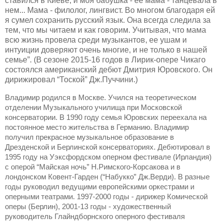
ставился в Киеве, и моя бабушка - ее мама - танцевала в
нем... Мама - филолог, лингвист. Во многом благодаря ей
я сумел сохранить русский язык. Она всегда следила за
тем, что мы читаем и как говорим. Учитывая, что мама
всю жизнь провела среди музыкантов, ее ушам и
интуиции доверяют очень многие, и не только в нашей
семье”. (В сезоне 2015-16 годов в Лирик-опере Чикаго
состоялся американский дебют Дмитрия Юровского. Он
дирижировал “Тоской” Дж.Пуччини.)
Владимир родился в Москве. Учился на теоретическом
отделении Музыкального училища при Московской
консерватории. В 1990 году семья Юровских переехала на
постоянное место жительства в Германию. Владимир
получил прекрасное музыкальное образование в
Дрезденской и Берлинской консерваториях. Дебютировал в
1995 году на Уэксфордском оперном фестивале (Ирландия)
с оперой “Майская ночь” Н.Римского-Корсакова и в
лондонском Ковент-Гарден (“Набукко” Дж.Верди). В разные
годы руководил ведущими европейскими оркестрами и
оперными театрами. 1997-2000 годы - дирижер Комической
оперы (Берлин), 2001-13 годы - художественный
руководитель Глайндборнского оперного фестиваля