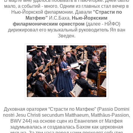
В марте мне удалось побывать в Нью-Йорке. Дней было
мало, а событий - много. Одним из главных стал вечер в
Нью-Йоркской филармонии. Давали
“Страсти по
Матфею”
И.С.Баха.
Нью-Йоркским
филармоническим оркестром
(далее - НЙФО)
дирижировал его музыкальный руководитель Яп ван
Зведен.
Духовная оратория “Страсти по Матфею” (Passio Domini
nostri Jesu Christi secundum Matthaeum, Matthäus-Passion,
BWV 244) на основе сцен из Евангелия от Матфея
задумывалась и создавалась Бахом как церковная
музыка. За три часа перед нами проходят события