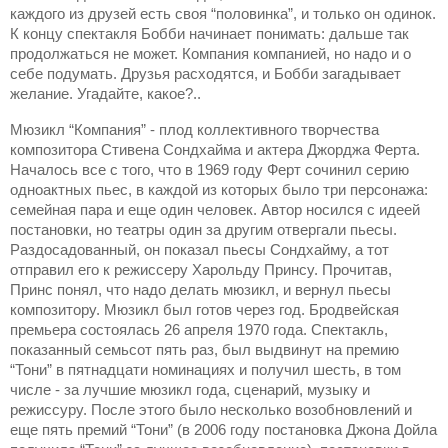
каждого из друзей есть своя “половинка”, и только он одинок.
К концу спектакля Бобби начинает понимать: дальше так
продолжаться не может. Компания компанией, но надо и о
себе подумать. Друзья расходятся, и Бобби загадывает
желание. Угадайте, какое?..
Мюзикл “Компания” - плод коллективного творчества
композитора Стивена Сондхайма и актера Джорджа Ферта.
Началось все с того, что в 1969 году Ферт сочинил серию
одноактных пьес, в каждой из которых было три персонажа:
семейная пара и еще один человек. Автор носился с идеей
постановки, но театры один за другим отвергали пьесы.
Раздосадованный, он показал пьесы Сондхайму, а тот
отправил его к режиссеру Харольду Принсу. Прочитав,
Принс понял, что надо делать мюзикл, и вернул пьесы
композитору. Мюзикл был готов через год. Бродвейская
премьера состоялась 26 апреля 1970 года. Спектакль,
показанный семьсот пять раз, был выдвинут на премию
“Тони” в пятнадцати номинациях и получил шесть, в том
числе - за лучшие мюзикл года, сценарий, музыку и
режиссуру. После этого было несколько возобновлений и
еще пять премий “Тони” (в 2006 году постановка Джона Дойла