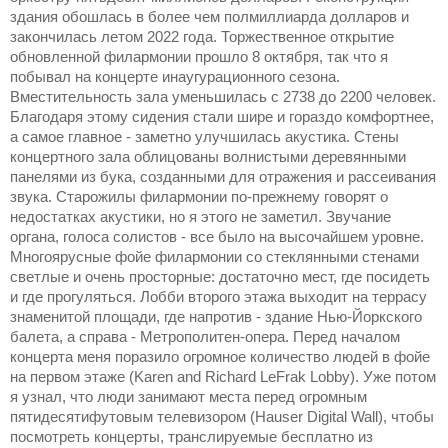
здания обошлась в более чем полмиллиарда долларов и
закончилась летом 2022 года. Торжественное открытие
обновленной филармонии прошло 8 октября, так что я
побывал на концерте инаугурационного сезона.
Вместительность зала уменьшилась с 2738 до 2200 человек.
Благодаря этому сидения стали шире и гораздо комфортнее,
а самое главное - заметно улучшилась акустика. Стены
концертного зала облицованы волнистыми деревянными
панелями из бука, созданными для отражения и рассеивания
звука. Старожилы филармонии по-прежнему говорят о
недостатках акустики, но я этого не заметил. Звучание
органа, голоса солистов - все было на высочайшем уровне.
Многоярусные фойе филармонии со стеклянными стенами
светлые и очень просторные: достаточно мест, где посидеть
и где прогуляться. Лобби второго этажа выходит на террасу
знаменитой площади, где напротив - здание Нью-Йоркского
балета, а справа - Метрополитен-опера. Перед началом
концерта меня поразило огромное количество людей в фойе
на первом этаже (Karen and Richard LeFrak Lobby). Уже потом
я узнал, что люди занимают места перед огромным
пятидесятифутовым телевизором (Hauser Digital Wall), чтобы
посмотреть концерты, транслируемые бесплатно из