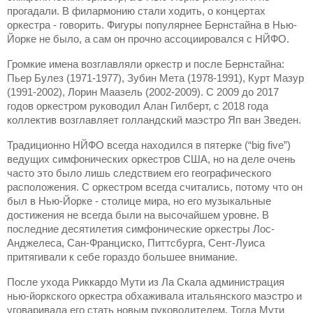
прогадали. В филармонию стали ходить, о концертах
оркестра - говорить. Фигуры популярнее Бернстайна в Нью-
Йорке не было, а сам он прочно ассоциировался с НЙФО.
Громкие имена возглавляли оркестр и после Бернстайна:
Пьер Булез (1971-1977), Зубин Мета (1978-1991), Курт Мазур
(1991-2002), Лорин Маазель (2002-2009). С 2009 до 2017
годов оркестром руководил Алан Гилберт, с 2018 года
коллектив возглавляет голландский маэстро Яп ван Зведен.
Традиционно НЙФО всегда находился в пятерке (“big five”)
ведущих симфонических оркестров США, но на деле очень
часто это было лишь следствием его географического
расположения. С оркестром всегда считались, потому что он
был в Нью-Йорке - столице мира, но его музыкальные
достижения не всегда были на высочайшем уровне. В
последние десятилетия симфонические оркестры Лос-
Анджелеса, Сан-Франциско, Питтсбурга, Сент-Луиса
притягивали к себе гораздо большее внимание.
После ухода Риккардо Мути из Ла Скала администрация
нью-йоркского оркестра обхаживала итальянского маэстро и
уговаривала его стать новым руководителем. Тогда Мути