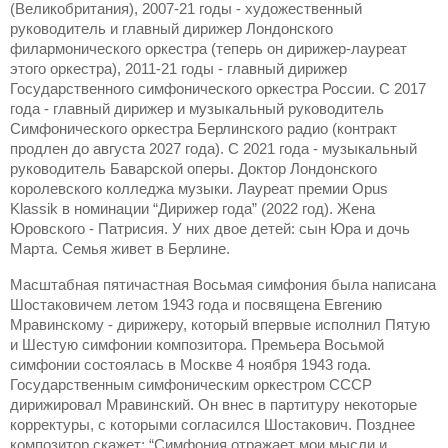
(Великобритания), 2007-21 годы - художественный
руководитель и главный дирижер Лондонского
филармонического оркестра (теперь он дирижер-лауреат
этого оркестра), 2011-21 годы - главный дирижер
Государственного симфонического оркестра России. С 2017
года - главный дирижер и музыкальный руководитель
Симфонического оркестра Берлинского радио (контракт
продлен до августа 2027 года). С 2021 года - музыкальный
руководитель Баварской оперы. Доктор Лондонского
королевского колледжа музыки. Лауреат премии Opus
Klassik в номинации “Дирижер года” (2022 год). Жена
Юровского - Патрисия. У них двое детей: сын Юра и дочь
Марта. Семья живет в Берлине.
Масштабная пятичастная Восьмая симфония была написана
Шостаковичем летом 1943 года и посвящена Евгению
Мравинскому - дирижеру, который впервые исполнил Пятую
и Шестую симфонии композитора. Премьера Восьмой
симфонии состоялась в Москве 4 ноября 1943 года.
Государственным симфоническим оркестром СССР
дирижировал Мравинский. Он внес в партитуру некоторые
корректуры, с которыми согласился Шостакович. Позднее
композитор скажет: “Симфония отражает мои мысли и