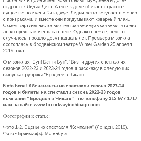
После них в доме живет новая семья: муж, жена и дочь-
подросток Лидия Дитц. А еще в доме обитает странное
существо по имени Битлджус. Лидия легко вступает в сговор
с призраками, и вместе они придумывают коварный план...
Сюжет картины настолько театрально-музыкальный, что его
легко представляешь на сцене. Однако прежде, чем это
случилось, прошло девятнадцать лет. Премьера мюзикла
состоялась в бродвейском театре Winter Garden 25 апреля
2019 года.
О мюзиклах “Буп! Бетти Буп”, “Виз” и других спектаклях
сезонов 2022-23 и 2023-24 годов я расскажу в следующих
выпусках рубрики “Бродвей в Чикаго”.
Nota bene!
Абонементы на спектакли сезона 2023-24
годов и билеты на спектакли сезона 2022-23 годов
компании “Бродвей в Чикаго” - по телефону 312-977-1717
или на сайте
www.broadwayinchicago.com
.
Фотографии к статье:
Фото 1-2. Сцены из спектакля “Компания” (Лондон, 2018).
Фото
-
Бринкхофф Могенбург