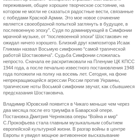
переживания, общее хорошее творческое состояние, на
котором не могли не сказаться радостные вести, связанные
с победами Красной Армии. Это мое новое сочинение
является своеобразной попыткой заглянуть в будущее, в
послевоенную эпоху”. Судя по доминирующей в Симфонии
мрачной музыке, от “послевоенной эпохи” Шостакович не
ожидал ничего хорошего. Близкий друг композитора Исаак
Гликман назвал Восьмую симфонию “самой трагической
работой Шостаковича”. Судьба Симфонии сложилась
непросто. Сначала ее раскритиковали на Пленуме ЦК КПСС
1944 года, а после печально известного постановления 1948
года положили на полку на восемь лет. Сегодня, на фоне
непрекращающейся агрессии России против Украины,
трагические ноты Восьмой симфонии звучат, как сбывшиеся
предсказания Шостаковича.
Владимир Юровский появится в Чикаго меньше чем через
два месяца после его триумфа в Баварской опере.
Постановка Дмитрия Чернякова оперы “Война и мир”
С.Прокофьева стала главным музыкальным событием
европейской культурной жизни. В разгар войны в центре
Европы я увидел мощное антивоенное высказывание