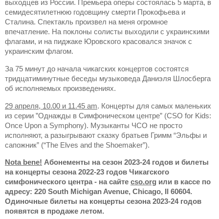
выходцев из России. Премьера оперы состоялась 5 марта, в
семидесятилетнюю годовщину смерти Прокофьева и
Сталина. Спектакль произвел на меня огромное
впечатление. На поклоны солисты выходили с украинскими
флагами, и на пиджаке Юровского красовался значок с
украинским флагом.
За 75 минут до начала чикагских концертов состоятся
тридцатиминутные беседы музыковеда Даниэля Шлосберга
об исполняемых произведениях.
29 апреля, 10.00 и 11.45 am
. Концерты для самых маленьких
из серии ”Однажды в Симфоническом центре” (CSO for Kids:
Once Upon a Symphony). Музыканты ЧСО не просто
исполняют, а разыгрывают сказку братьев Гримм “Эльфы и
сапожник” (“The Elves and the Shoemaker”).
Nota
bene
!
Абонементы на сезон 2023-24 годов и билеты
на концерты сезона 2022-23 годов Чикагского
симфонического центра - на сайте
cso.org
или в кассе по
адресу: 220 South Michigan Avenue, Chicago, Il 60604.
Одиночные билеты на концерты сезона 2023-24 годов
появятся в продаже летом.